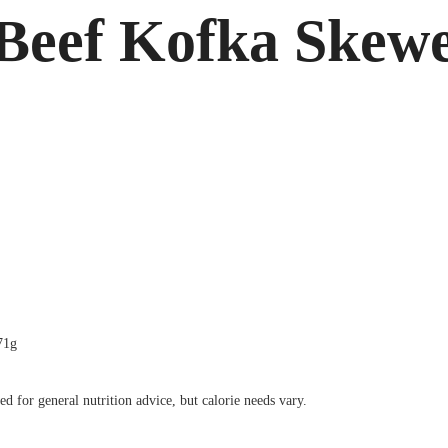
eef Kofka Skewer
71g
sed for general nutrition advice, but calorie needs vary.