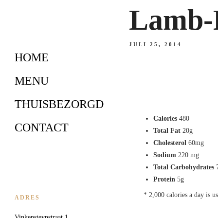
Lamb-B
JULI 25, 2014
HOME
MENU
THUISBEZORGD
Calories
480
CONTACT
Total Fat
20g
Cholesterol
60mg
Sodium
220 mg
Total Carbohydrates
Protein
5g
* 2,000 calories a day is u
ADRES
Vinkensteynstraat 1